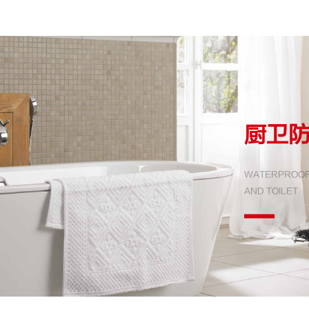
厨卫
WATERPROOF
AND TOILET