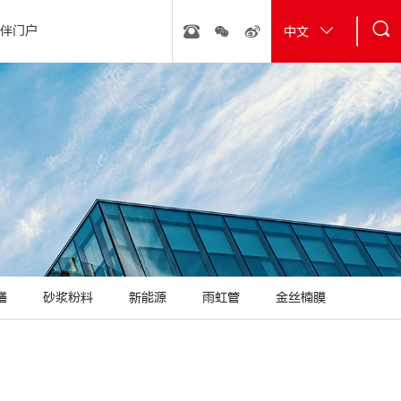
伴门户
中文
行动
· 砂浆粉料
· 经典工程
· 新能源
· 雨虹管
· 金丝楠膜
缮
砂浆粉料
新能源
雨虹管
金丝楠膜