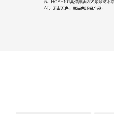
5、HCA-101高弹厚质丙烯酸酯
剂，无毒无害，属绿色环保产品。