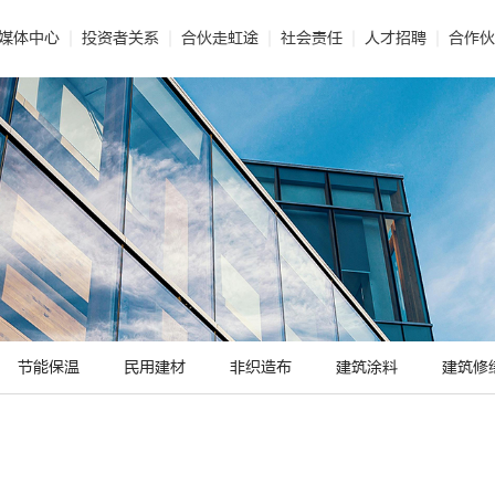
媒体中心
投资者关系
合伙走虹途
社会责任
人才招聘
合作伙
能保温
 企业文化
· 公司新闻
· 智能制造
· 民用建材
· 公司报告
· 世界的东方雨虹
· 技术解读
· 标准化施工
· 非织造布
· 投资者互动
· 视频合辑
· 光荣使命
· 业务联系
· 社会责任报告
· 建筑涂料
· 电子期刊
· 发展历程
· 供应链平台
· 建筑修缮
· 公益
节能保温
民用建材
非织造布
建筑涂料
建筑修