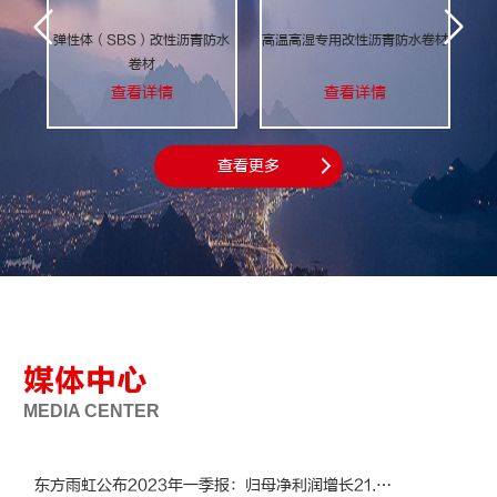


弹性体（SBS）改性沥青防水
高温高湿专用改性沥青防水卷材
超
卷材
查看详情
查看详情
查看更多












卧牛山模塑聚苯板
雨虹400彩色高弹
壁安精白细腻型
CP-634
既有建筑
水立顿150氟碳膜
卧牛山保温装饰
壁安高强耐水型
Capaputz
建筑结构
薄抹灰外墙外保温系统
聚丙烯长丝针刺土工布
德爱威石砾漆SA
N20刮墙腻子
防水涂料
渗漏治理
德系柏林/莱茵
N35耐水腻子
一体化系统
防水卷材
补强加固
胎基布
媒体中心
MEDIA CENTER
查看详情
查看详情
查看详情
查看详情
查看详情
查看详情
查看详情
查看详情
查看详情
查看详情
查看详情
查看详情
查看更多
查看更多
查看更多
查看更多
查看更多
查看更多
东方雨虹公布2023年一季报：归母净利润增长21.53%