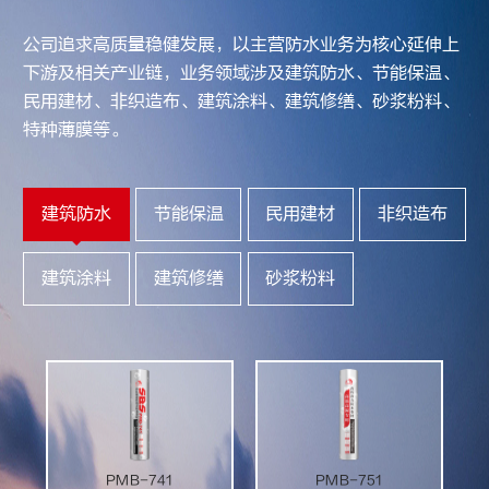
公司追求高质量稳健发展，以主营防水业务为核心延伸上
下游及相关产业链，业务领域涉及建筑防水、节能保温、
民用建材、非织造布、建筑涂料、建筑修缮、砂浆粉料、
特种薄膜等。
建筑防水
节能保温
民用建材
非织造布
建筑涂料
建筑修缮
砂浆粉料
PMB-741
PMB-751