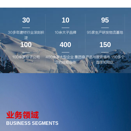
30
10
95
30多年建材行业深刻积
10余大子品牌
95家生产研发物流基地
淀
100
400
150
100余家分子公司
400余家大型企业 集团稳
产品与服务遍布 150多个
定的战略合作
国家和地区
业务领域
BUSINESS SEGMENTS