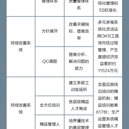
管理体系
质量管理体
视化管理和
系
5S标准化
多元多维系
改善关键指
统化灵活运
方针展开
标，提高效
用OKR工具
率
持续改善系
导向性过程
统
管理，产生
提高分析、
直接经济效
QC课题
解决问题的
益累积约
能力
11524万元
建立多能工
全面实施线
训练场所
边培训的精
益机制；精
各层级精益
持续改善系
全方位培训
益培训教案
人才育成
统
617份；生产
运营系统精
培养懂技术
精益管理人
益管理人才
的基层管理