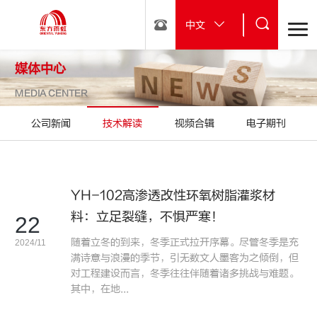
中文
媒体中心
MEDIA CENTER
公司新闻
技术解读
视频合辑
电子期刊
YH-102高渗透改性环氧树脂灌浆材
料：立足裂缝，不惧严寒！
22
随着立冬的到来，冬季正式拉开序幕。尽管冬季是充
2024/11
满诗意与浪漫的季节，引无数文人墨客为之倾倒，但
对工程建设而言，冬季往往伴随着诸多挑战与难题。
其中，在地...