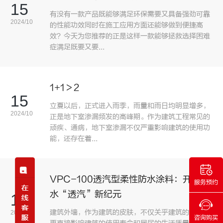
15
有没有一款产品既能够满足环保需要又具备强劲可靠
2024/10
的性能功效同时在施工应用方面还能够做到便捷高
效？今天为您推荐的正是这样一款能够拯救选择困难
症满足既要又要...
1+1＞2
15
立夏以后，正式进入雨季，雨量和雨日均明显增多，
2024/10
正是地下室渗漏频发的高峰期。作为建筑工程常见的
顽疾、通病，地下室渗漏不仅严重影响建筑的使用功
能，还存在着...
VPC-100透汽型柔性防水涂料：开启防
服务预约
水“透汽”新纪元
15
建筑外墙，作为建筑的皮肤，不仅关乎建筑的美观，
2024/10
咨询购买