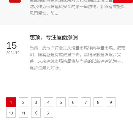
更直接影响建筑的使用寿命和居民的生活质量。外墙
防水作为保障建筑安全的第一道防线，能够有效抵御
风雨侵蚀、防...
惠顶，专注屋面渗漏
15
当前，房地产行业正从增量市场转向存量市场。据预
2024/10
测，随着新建房屋数量下降，基础设施建设逐步完
善，未来建筑市场格局将从当前的以新建建筑为主，
逐步过渡到对既...
1
2
3
4
5
6
7
8
9
10
11