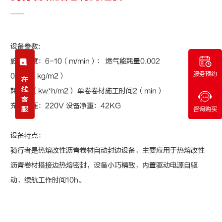
设备参数:
施工速度：6-10（m/min）： 燃气能耗量0.002
服务预约
0.004（kg/m2）
耗电量（kw*h/m2） 单卷卷材施工时间2（min）
充电电压：220V 设备净重：42KG
咨询购买
设备特点：
骑行者是热熔改性沥青卷材自动封边设备，主要应用于热熔改性
沥青卷材搭接边热熔密封，设备小巧精致，内置驱动电源自驱
动，续航工作时间10h。