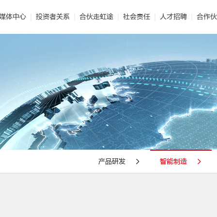
媒体中心
投资者关系
合伙走虹途
社会责任
人才招聘
合作伙
能保温
 企业文化
· 公司新闻
· 智能制造
· 民用建材
· 公司报告
· 世界的东方雨虹
· 技术解读
· 标准化施工
· 非织造布
· 投资者互动
· 视频合辑
· 光荣使命
· 业务联系
· 社会责任报告
· 建筑涂料
· 电子期刊
· 发展历程
· 供应链平台
· 建筑修缮
· 公益
产品研发
智能制造