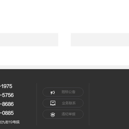
-1975
招标公告
-5756
业务联系
-8686
-0885
违纪举报
九街19号院