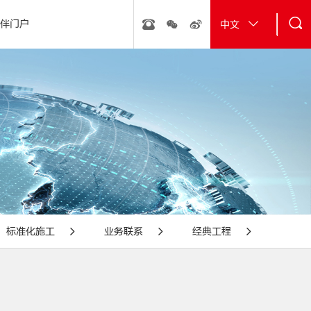
伴门户
中文
行动
· 砂浆粉料
· 经典工程
· 新能源
· 雨虹管
· 金丝楠膜
标准化施工
业务联系
经典工程