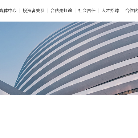
媒体中心
投资者关系
合伙走虹途
社会责任
人才招聘
合作伙
能保温
 企业文化
· 公司新闻
· 智能制造
· 民用建材
· 公司报告
· 世界的东方雨虹
· 技术解读
· 标准化施工
· 非织造布
· 投资者互动
· 视频合辑
· 光荣使命
· 业务联系
· 社会责任报告
· 建筑涂料
· 电子期刊
· 发展历程
· 供应链平台
· 建筑修缮
· 公益