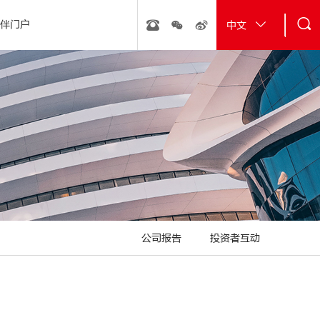
伴门户
中文
行动
· 砂浆粉料
· 经典工程
· 新能源
· 雨虹管
· 金丝楠膜
公司报告
投资者互动