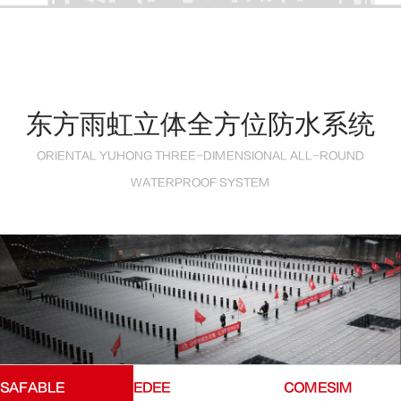
东方雨虹立体全方位防水系统
ORIENTAL YUHONG THREE-DIMENSIONAL ALL-ROUND
WATERPROOF SYSTEM
SAFABLE
EDEE
COMESIM