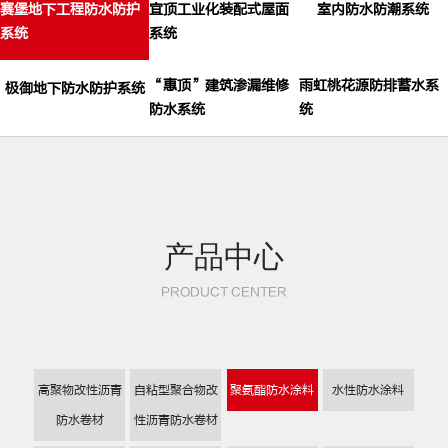
赛堡地下工程防水防护
宜顶工业化装配式屋面
室内防水防潮系统
系统
系统
“惠顶”建筑渗漏维修
雨虹桃花源防排蓄水系
极御地下防水防护系统
防水系统
统
产品中心
PRODUCT CENTER
高聚物改性沥青
自粘型聚合物改
聚氨酯防水涂料
水性防水涂料
防水卷材
性沥青防水卷材