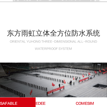
东方雨虹立体全方位防水系统
ORIENTAL YUHONG THREE-DIMENSIONAL ALL-ROUND
WATERPROOF SYSTEM
SAFABLE
EDEE
COMESIM