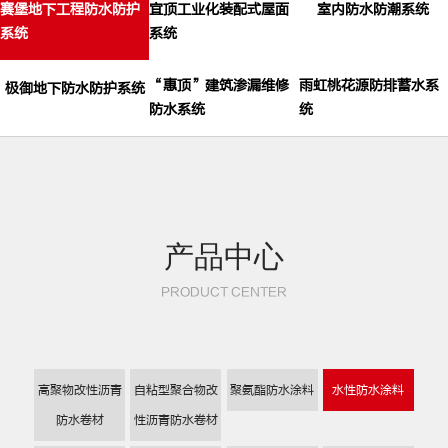
赛堡地下工程防水防护
宜顶工业化装配式屋面
室内防水防潮系统
系统
系统
“惠顶”建筑渗漏维修
雨虹桃花源防排蓄水系
极御地下防水防护系统
防水系统
统
产品中心
PRODUCT CENTER
高聚物改性沥青
自粘型聚合物改
聚氨酯防水涂料
水性防水涂料
防水卷材
性沥青防水卷材