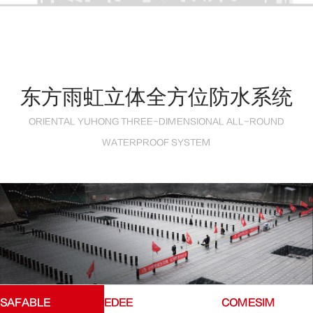
东方雨虹立体全方位防水系统
ORIENTAL YUHONG THREE-DIMENSIONAL ALL-ROUND
WATERPROOF SYSTEM
SAFABLE
EDEE
COMESIM