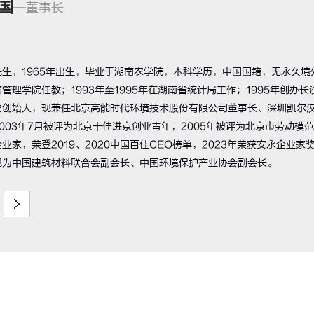
国
—董事长
生，1965年出生，毕业于湖南农学院，本科学历，中国国籍，无永久境外
管理学院任教；1993年至1995年在湖南省统计局工作；1995年创办
要创始人，现兼任北京高能时代环境技术股份有限公司董事长、深圳凯尔
003年7月被评为北京十佳进京创业青年，2005年被评为北京市劳动模范
业家，荣登2019、2020中国百佳CEO榜单，2023年荣获安永企业家奖，
现为中国建筑材料联合会副会长、中国环境保护产业协会副会长。