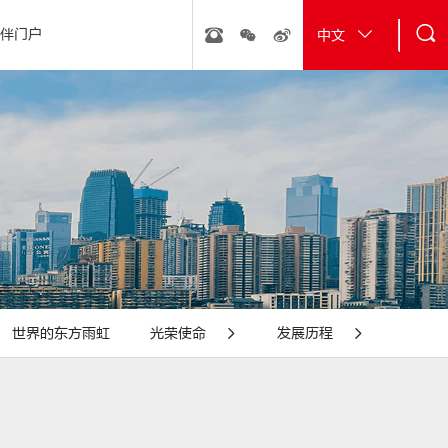
伴门户
中文
行动
· 砂浆粉料
· 经典工程
· 新能源
· 雨虹管
· 金丝楠膜
世界的东方雨虹
光荣使命
发展历程