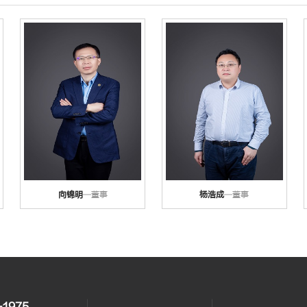
向锦明
—董事
杨浩成
—董事