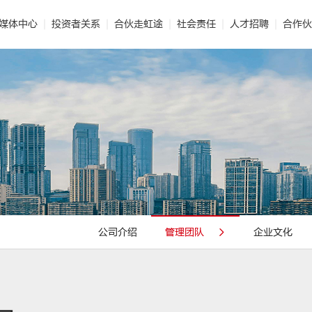
媒体中心
投资者关系
合伙走虹途
社会责任
人才招聘
合作伙
能保温
 企业文化
· 公司新闻
· 智能制造
· 民用建材
· 公司报告
· 世界的东方雨虹
· 技术解读
· 标准化施工
· 非织造布
· 投资者互动
· 视频合辑
· 光荣使命
· 业务联系
· 社会责任报告
· 建筑涂料
· 电子期刊
· 发展历程
· 供应链平台
· 建筑修缮
· 公益
公司介绍
管理团队
企业文化