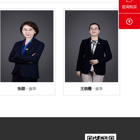
咨询购买
张颖
—董事
王晓霞
—董事