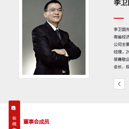
李卫
李卫国先
南省经济
公司主
经理。2
受尊敬企
会长，
董事会成员