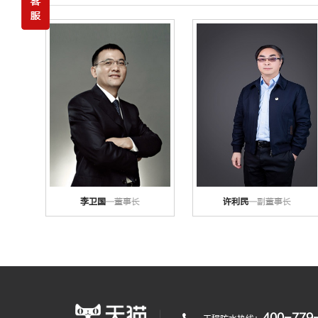
李卫国
—董事长
许利民
—副董事长