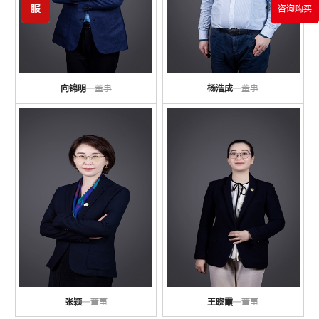
咨询购买
向锦明
—董事
杨浩成
—董事
张颖
—董事
王晓霞
—董事