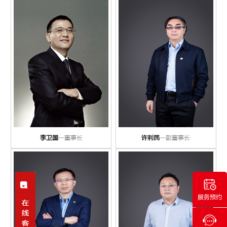
李卫国
—董事长
许利民
—副董事长
服务预约