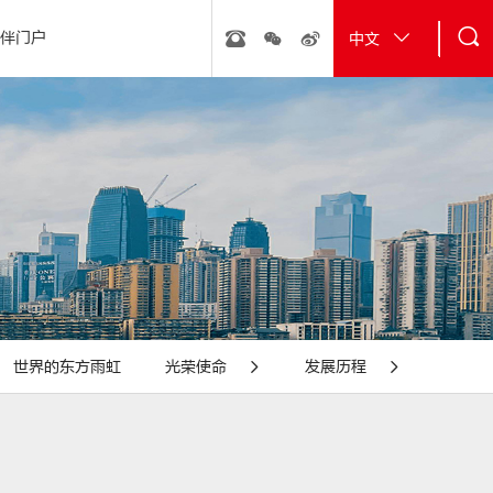
伴门户
中文
行动
· 砂浆粉料
· 经典工程
· 新能源
· 雨虹管
· 金丝楠膜
世界的东方雨虹
光荣使命
发展历程