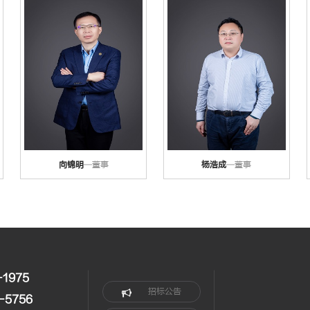
向锦明
—董事
杨浩成
—董事
-1975
招标公告
-5756