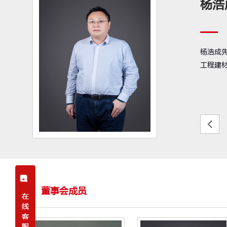
杨浩
杨浩成
工程建
董事会成员