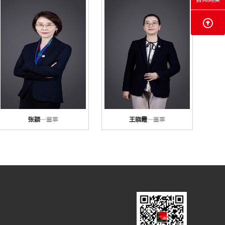
张颖
—董事
王晓霞
—董事