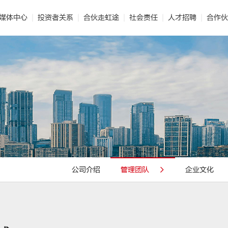
媒体中心
投资者关系
合伙走虹途
社会责任
人才招聘
合作伙
能保温
 企业文化
· 公司新闻
· 智能制造
· 民用建材
· 公司报告
· 世界的东方雨虹
· 技术解读
· 标准化施工
· 非织造布
· 投资者互动
· 视频合辑
· 光荣使命
· 业务联系
· 社会责任报告
· 建筑涂料
· 电子期刊
· 发展历程
· 供应链平台
· 建筑修缮
· 公益
公司介绍
管理团队
企业文化