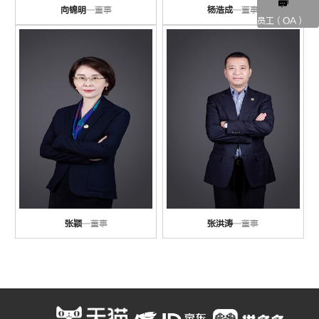
向锦明
—董事
杨浩成
—董事
员工（OA）
张颖
—董事
张洪涛
—董事